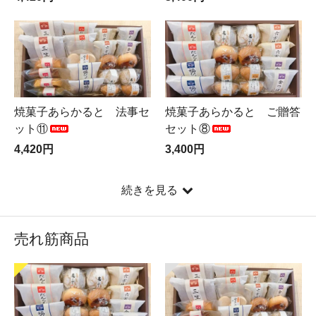
焼菓子あらかると 法事セ
焼菓子あらかると ご贈答
ット⑪
セット⑧
4,420円
3,400円
続きを見る
売れ筋商品