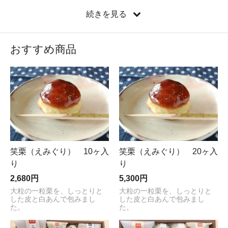
貴餅のお菓子は保存の為の添加物を一切使用しておりません。
続きを見る
おすすめ商品
笑栗（えみぐり） 10ヶ入
笑栗（えみぐり） 20ヶ入
り
り
2,680円
5,300円
大粒の一粒栗を、しっとりと
大粒の一粒栗を、しっとりと
した皮と白あんで包みまし
した皮と白あんで包みまし
た。
た。